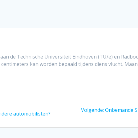
an de Technische Universiteit Eindhoven (TU/e) en Radbou
e centimeters kan worden bepaald tijdens diens vlucht. Maa
Volgend
Volgende:
Onbemande Spa
andere automobilisten?
bericht: