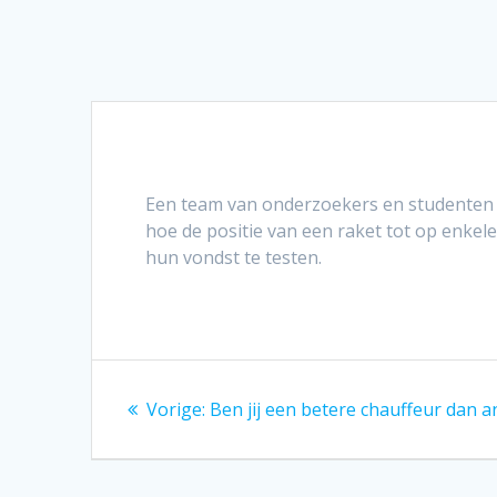
Een team van onderzoekers en studenten a
hoe de positie van een raket tot op enkel
hun vondst te testen.
Bericht
Vorig
Vorige:
Ben jij een betere chauffeur dan 
navigatie
bericht: