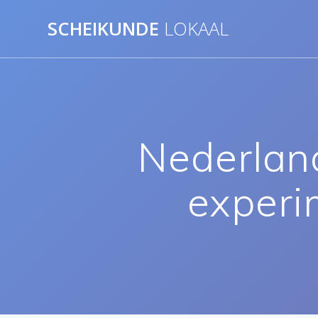
Ga
SCHEIKUNDE
LOKAAL
naar
de
inhoud
Nederlan
experi