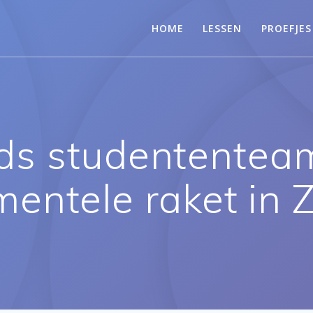
HOME
LESSEN
PROEFJES
ds studententeam
mentele raket in