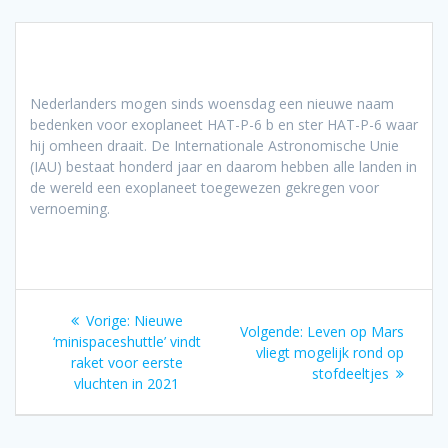
Nederlanders mogen sinds woensdag een nieuwe naam
bedenken voor exoplaneet HAT-P-6 b en ster HAT-P-6 waar
hij omheen draait. De Internationale Astronomische Unie
(IAU) bestaat honderd jaar en daarom hebben alle landen in
de wereld een exoplaneet toegewezen gekregen voor
vernoeming.
Bericht
Vorig
Vorige:
Nieuwe
Volgend
Volgende:
Leven op Mars
navigatie
bericht:
‘minispaceshuttle’ vindt
bericht:
vliegt mogelijk rond op
raket voor eerste
stofdeeltjes
vluchten in 2021