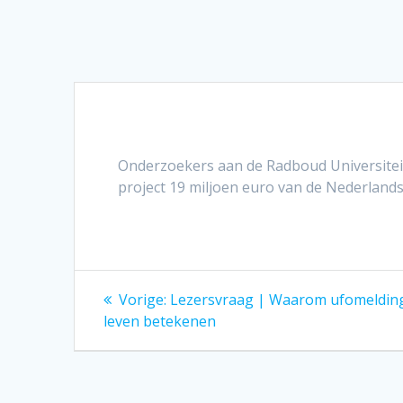
Onderzoekers aan de Radboud Universiteit
project 19 miljoen euro van de Nederlan
Bericht
Vorig
Vorige:
Lezersvraag | Waarom ufomelding
bericht:
navigatie
leven betekenen