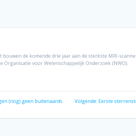
 bouwen de komende drie jaar aan de sterkste MRI-scanner 
dse Organisatie voor Wetenschappelijk Onderzoek (NWO).
Volgend
en (nog) geen buitenaards
Volgende:
Eerste sterrenst
bericht: