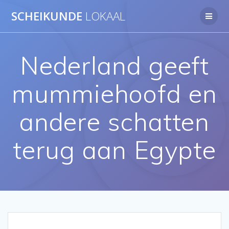
Ga
SCHEIKUNDE
LOKAAL
naar
de
inhoud
Nederland geeft
mummiehoofd en
andere schatten
terug aan Egypte