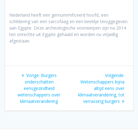
Nederland heeft een gemummificeerd hoofd, een
schildering van een sarcofaag en een beeldje teruggegeven
aan Egypte. Deze archeologische voorwerpen zijn na 2014
ten onrechte uit Egypte gehaald en worden nu vrijwillig
afgestaan.
Bericht
Vorig
Volgen
Vorige:
Burgers
Volgende:
navigatie
bericht:
bericht
onderschatten
Wetenschappers bijna
eensgezindheid
altijd eens over
wetenschappers over
klimaatverandering, tot
klimaatverandering
verrassing burgers