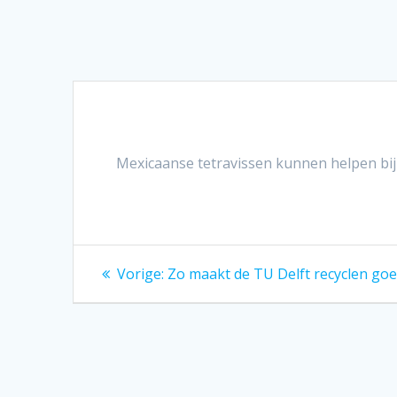
Mexicaanse tetravissen kunnen helpen bij 
Bericht
Vorig
Vorige:
Zo maakt de TU Delft recyclen go
bericht:
navigatie