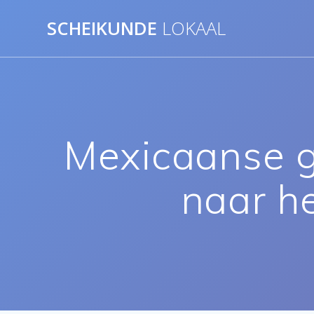
Ga
SCHEIKUNDE
LOKAAL
naar
de
inhoud
Mexicaanse g
naar he