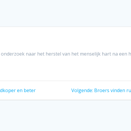
onderzoek naar het herstel van het menselijk hart na een h
Volgend
edkoper en beter
Volgende:
Broers vinden r
bericht: