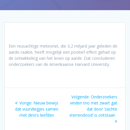
Een reusachtige meteoriet, die 3,2 miljard jaar geleden de
aarde raakte, heeft mogelijk een positief effect gehad op
de ontwikkeling van het leven op aarde. Dat concluderen
onderzoekers van de Amerikaanse Harvard University.
Bericht
Volgend
Volgende:
Onderzoekers
navigatie
Vorig
bericht:
Vorige:
Nieuw bewijs
vinden trio met zwart gat
bericht:
dat vuurvliegjes samen
dat door ‘zachte
met dino’s leefden
sterrendood’ is ontstaan