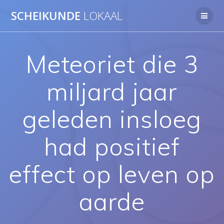
Ga
SCHEIKUNDE
LOKAAL
naar
de
inhoud
Meteoriet die 3
miljard jaar
geleden insloeg
had positief
effect op leven op
aarde