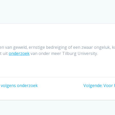
en van geweld, ernstige bedreiging of een zwaar ongeluk, k
t uit
onderzoek
van onder meer Tilburg University.
Volge
s volgens onderzoek
Volgende:
Voor 
berich