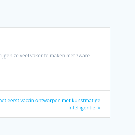
rijgen ze veel vaker te maken met zware
nd
het eerst vaccin ontworpen met kunstmatige
t:
intelligentie