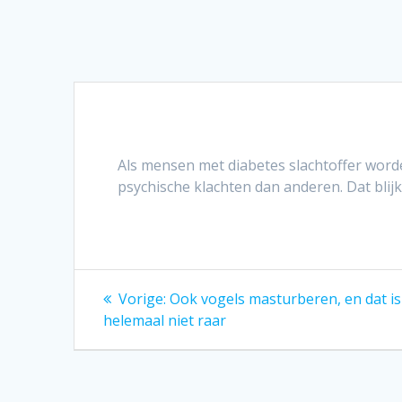
Als mensen met diabetes slachtoffer word
psychische klachten dan anderen. Dat blijk
Bericht
Vorig
Vorige:
Ook vogels masturberen, en dat i
bericht:
navigatie
helemaal niet raar