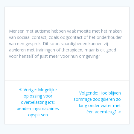
Mensen met autisme hebben vaak moeite met het maken
van sociaal contact, zoals oogcontact of het onderhouden
van een gesprek. Dit soort vaardigheden kunnen zij
aanleren met trainingen of therapieën, maar is dit goed
voor henzelf of juist meer voor hun omgeving?
Bericht
Vorig
Vorige:
Mogelijke
Volgend
Volgende:
Hoe blijven
navigatie
bericht:
oplossing voor
bericht:
sommige zoogdieren zo
overbelasting ic’s:
lang onder water met
beademingsmachines
één ademteug?
opsplitsen