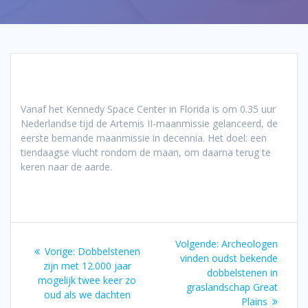
Vanaf het Kennedy Space Center in Florida is om 0.35 uur
Nederlandse tijd de Artemis II-maanmissie gelanceerd, de
eerste bemande maanmissie in decennia. Het doel: een
tiendaagse vlucht rondom de maan, om daarna terug te
keren naar de aarde.
Bericht
Volgend
Volgende:
Archeologen
Vorig
Vorige:
Dobbelstenen
navigatie
bericht:
vinden oudst bekende
bericht:
zijn met 12.000 jaar
dobbelstenen in
mogelijk twee keer zo
graslandschap Great
oud als we dachten
Plains