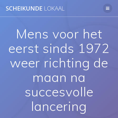
Ga
SCHEIKUNDE
LOKAAL
naar
de
inhoud
Mens voor het
eerst sinds 1972
weer richting de
maan na
succesvolle
lancering