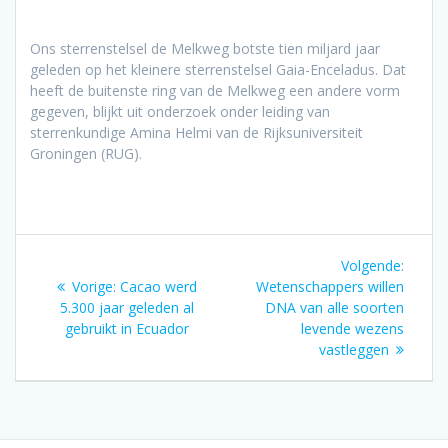
Ons sterrenstelsel de Melkweg botste tien miljard jaar
geleden op het kleinere sterrenstelsel Gaia-Enceladus. Dat
heeft de buitenste ring van de Melkweg een andere vorm
gegeven, blijkt uit onderzoek onder leiding van
sterrenkundige Amina Helmi van de Rijksuniversiteit
Groningen (RUG).
Bericht
Volgen
Volgende:
navigatie
Vorig
bericht
Vorige:
Cacao werd
Wetenschappers willen
bericht:
5.300 jaar geleden al
DNA van alle soorten
gebruikt in Ecuador
levende wezens
vastleggen