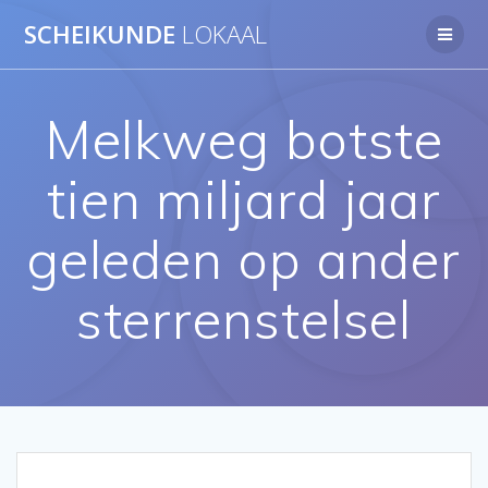
Ga
SCHEIKUNDE
LOKAAL
naar
de
inhoud
Melkweg botste
tien miljard jaar
geleden op ander
sterrenstelsel