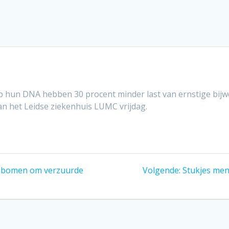
op hun DNA hebben 30 procent minder last van ernstige bijw
n het Leidse ziekenhuis LUMC vrijdag.
Volgend
ge bomen om verzuurde
Volgende:
Stukjes men
bericht: