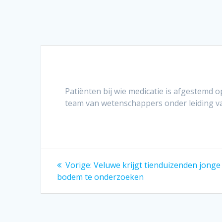
Patiënten bij wie medicatie is afgestemd 
team van wetenschappers onder leiding va
Bericht
Vorig
Vorige:
Veluwe krijgt tienduizenden jon
bericht:
navigatie
bodem te onderzoeken