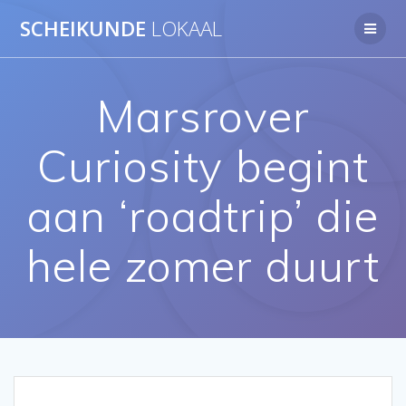
Ga
SCHEIKUNDE
LOKAAL
naar
de
inhoud
Marsrover
Curiosity begint
aan ‘roadtrip’ die
hele zomer duurt