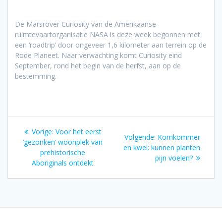
De Marsrover Curiosity van de Amerikaanse
ruimtevaartorganisatie NASA is deze week begonnen met
een ‘roadtrip’ door ongeveer 1,6 kilometer aan terrein op de
Rode Planeet. Naar verwachting komt Curiosity eind
September, rond het begin van de herfst, aan op de
bestemming.
Bericht
Vorig
Vorige:
Voor het eerst
Volgend
Volgende:
Komkommer
navigatie
bericht:
‘gezonken’ woonplek van
bericht:
en kwel: kunnen planten
prehistorische
pijn voelen?
Aboriginals ontdekt