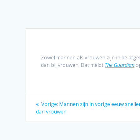
Zowel mannen als vrouwen zijn in de afg
dan bij vrouwen. Dat meldt
The Guardian
op
Bericht
Vorig
Vorige:
Mannen zijn in vorige eeuw snell
bericht:
navigatie
dan vrouwen