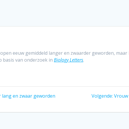
elopen eeuw gemiddeld langer en zwaarder geworden, maar 
 basis van onderzoek in
Biology Letters
.
Volgen
er lang en zwaar geworden
Volgende:
Vrouw 
bericht