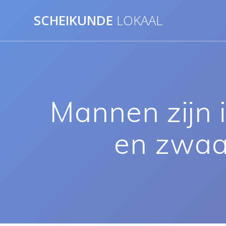
Ga
SCHEIKUNDE
LOKAAL
naar
de
inhoud
Mannen zijn 
en zwaa