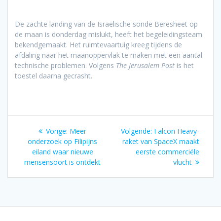
De zachte landing van de Israëlische sonde Beresheet op
de maan is donderdag mislukt, heeft het begeleidingsteam
bekendgemaakt. Het ruimtevaartuig kreeg tijdens de
afdaling naar het maanoppervlak te maken met een aantal
technische problemen. Volgens
The Jerusalem Post
is het
toestel daarna gecrasht.
Bericht
Vorig
Volgend
Vorige:
Meer
Volgende:
Falcon Heavy-
navigatie
bericht:
bericht:
onderzoek op Filipijns
raket van SpaceX maakt
eiland waar nieuwe
eerste commerciële
mensensoort is ontdekt
vlucht