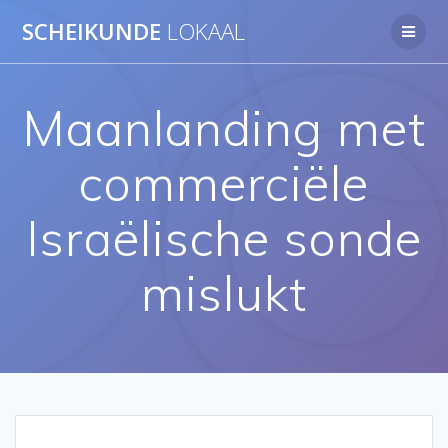
Ga
SCHEIKUNDE
LOKAAL
naar
de
inhoud
Maanlanding met
commerciële
Israëlische sonde
mislukt