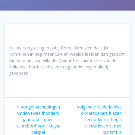
Nieuwe opgravingen nabij Rome laten zien dat rijke
Romeinen in nog meer luxe en weelde leefden dan gedacht.
Bij de ruïnes van Villa dei Quintili ten zuidoosten van de
Italiaanse hoofdstad is een uitgebreide wijnmakerij
gevonden.
Bericht
Vorig
Volgend
Vorige:
Archeologen
Volgende:
Nederlandse
navigatie
bericht:
bericht:
vinden twaalfhonderd
onderzoekers blazen
jaar oud stenen
zeebodem in Kenia
‘scorebord’ voor Maya-
nieuw leven in met
balspel
kunstrif