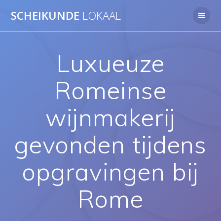
Ga
SCHEIKUNDE
LOKAAL
naar
de
inhoud
Luxueuze
Romeinse
wijnmakerij
gevonden tijdens
opgravingen bij
Rome