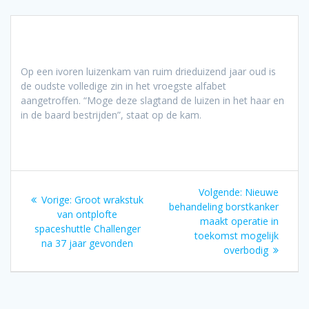
Op een ivoren luizenkam van ruim drieduizend jaar oud is
de oudste volledige zin in het vroegste alfabet
aangetroffen. “Moge deze slagtand de luizen in het haar en
in de baard bestrijden”, staat op de kam.
Bericht
Volgend
Volgende:
Nieuwe
Vorig
Vorige:
Groot wrakstuk
navigatie
bericht:
behandeling borstkanker
bericht:
van ontplofte
maakt operatie in
spaceshuttle Challenger
toekomst mogelijk
na 37 jaar gevonden
overbodig