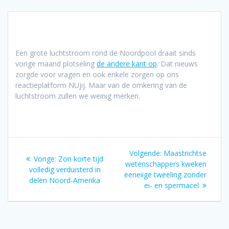
Een grote luchtstroom rond de Noordpool draait sinds
vorige maand plotseling
de andere kant op
. Dat nieuws
zorgde voor vragen en ook enkele zorgen op ons
reactieplatform NUjij. Maar van de omkering van de
luchtstroom zullen we weinig merken.
Bericht
Volgend
Volgende:
Maastrichtse
Vorig
Vorige:
Zon korte tijd
navigatie
bericht:
wetenschappers kweken
bericht:
volledig verduisterd in
eeneiige tweeling zonder
delen Noord-Amerika
ei- en spermacel