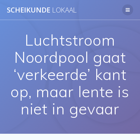
Ga
SCHEIKUNDE
LOKAAL
naar
de
inhoud
Luchtstroom
Noordpool gaat
‘verkeerde’ kant
op, maar lente is
niet in gevaar