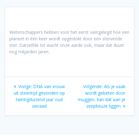
Wetenschappers hebben voor het eerst vastgelegd hoe een
planeet in één keer wordt opgeslokt door een stervende
ster. Datzelfde lot wacht onze aarde ook, maar dat duurt
nog miljarden jaren.
Bericht
Vorig
Volgend
Vorige:
DNA van vrouw
Volgende:
Als je vaak
navigatie
bericht:
bericht:
uit steentijd gevonden op
wordt gebeten door
twintigduizend jaar oud
muggen, kan dat aan je
sieraad
zeepkeuze liggen