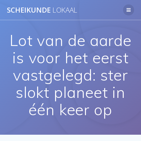
Ga
SCHEIKUNDE
LOKAAL
naar
de
inhoud
Lot van de aarde
is voor het eerst
vastgelegd: ster
slokt planeet in
één keer op