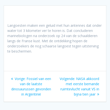
Langoesten maken een geluid met hun antennes dat onder
water tot 3 kilometer ver te horen is. Dat concluderen
marinebiologen na onderzoek op 24 van de schaaldieren
langs de Franse kust. Met de ontdekking hopen de
onderzoekers de nog schaarse langoest tegen uitsterving
te beschermen.
Bericht
Vorig
Volgend
Vorige:
Fossiel van een
Volgende:
NASA akkoord
navigatie
bericht:
bericht:
van de laatste
met eerste bemande
dinosaurussen gevonden
ruimtevlucht vanuit VS in
in Argentinië
bijna tien jaar