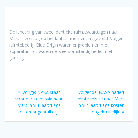
De lancering van twee identieke ruimtevaartuigen naar
Mars is zondag op het laatste moment uitgesteld. Volgens
ruimtebedrijf Blue Origin waren er problemen met
apparatuur en waren de weersomstandigheden niet
gunstig.
Bericht
Vorig
Volgend
Vorige:
NASA staat
Volgende:
NASA nadert
navigatie
bericht:
bericht:
voor eerste missie naar
eerste missie naar Mars
Mars in vijf jaar: ‘Lage
in vijf jaar: ‘Lage kosten
kosten ongebruikelijk’
ongebruikelijk’