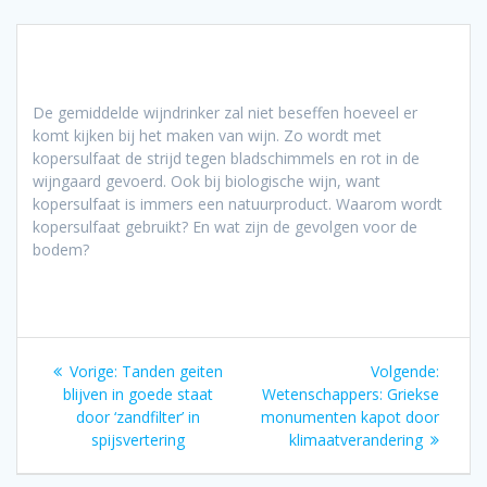
De gemiddelde wijndrinker zal niet beseffen hoeveel er
komt kijken bij het maken van wijn. Zo wordt met
kopersulfaat de strijd tegen bladschimmels en rot in de
wijngaard gevoerd. Ook bij biologische wijn, want
kopersulfaat is immers een natuurproduct. Waarom wordt
kopersulfaat gebruikt? En wat zijn de gevolgen voor de
bodem?
Bericht
Vorig
Volgen
Vorige:
Tanden geiten
Volgende:
navigatie
bericht:
bericht
blijven in goede staat
Wetenschappers: Griekse
door ‘zandfilter’ in
monumenten kapot door
spijsvertering
klimaatverandering