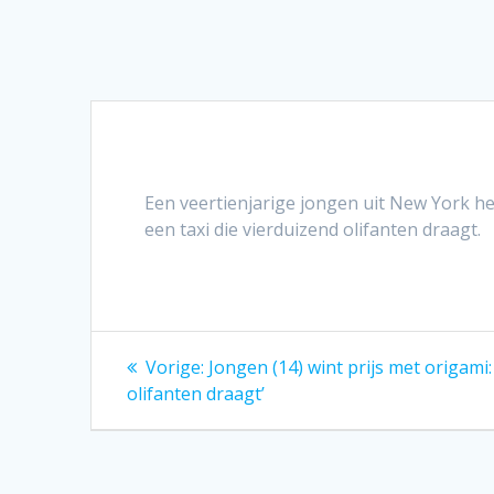
Een veertienjarige jongen uit New York h
een taxi die vierduizend olifanten draagt.
Bericht
Vorig
Vorige:
Jongen (14) wint prijs met origami: 
bericht:
navigatie
olifanten draagt’