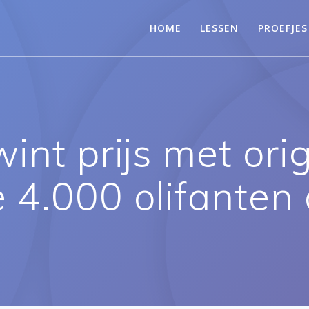
HOME
LESSEN
PROEFJES
int prijs met ori
e 4.000 olifanten