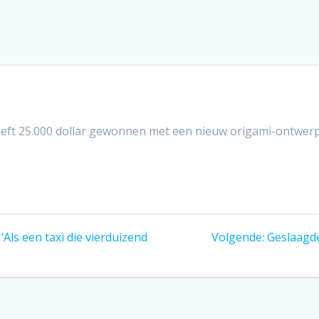
eeft 25.000 dollar gewonnen met een nieuw origami-ontwerp.
Volgend
‘Als een taxi die vierduizend
Volgende:
Geslaagde
bericht: