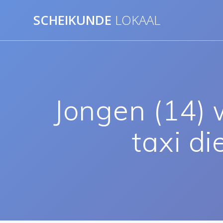
Ga
SCHEIKUNDE
LOKAAL
naar
de
inhoud
Jongen (14) w
taxi di