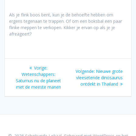
Als je flink boos bent, kun je de behoefte hebben om
ergens tegenaan te trappen. Of om een boksbal een paar
flinke meppen te verkopen. Kikker je ervan op als je je
afreageert?
Bericht
Vorig
Vorige:
Volgend
Volgende:
Nieuwe grote
navigatie
bericht:
Wetenschappers:
bericht:
vleesetende dinosaurus
Saturnus nu de planeet
ontdekt in Thailand
met de meeste manen
© 2026 Scheikunde Lokaal. Gebouwd met WordPress en het