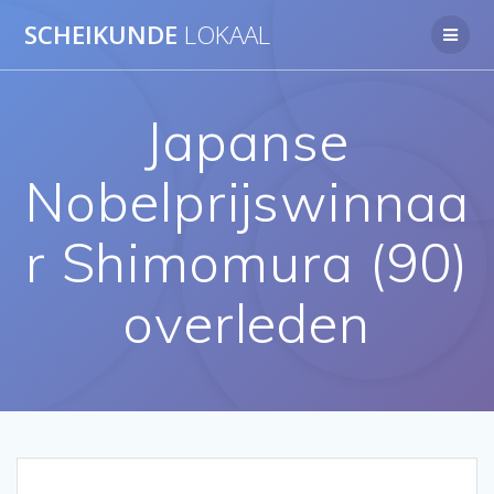
Ga
SCHEIKUNDE
LOKAAL
naar
de
inhoud
Japanse
Nobelprijswinnaa
r Shimomura (90)
overleden