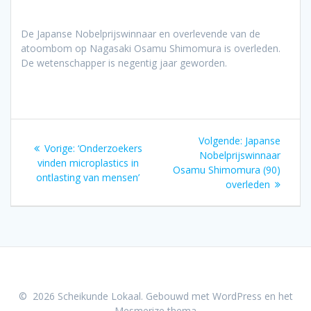
De Japanse Nobelprijswinnaar en overlevende van de
atoombom op Nagasaki Osamu Shimomura is overleden.
De wetenschapper is negentig jaar geworden.
Bericht
Volgend
Volgende:
Japanse
Vorig
Vorige:
‘Onderzoekers
navigatie
bericht:
Nobelprijswinnaar
bericht:
vinden microplastics in
Osamu Shimomura (90)
ontlasting van mensen’
overleden
© 2026 Scheikunde Lokaal. Gebouwd met WordPress en het
Mesmerize thema