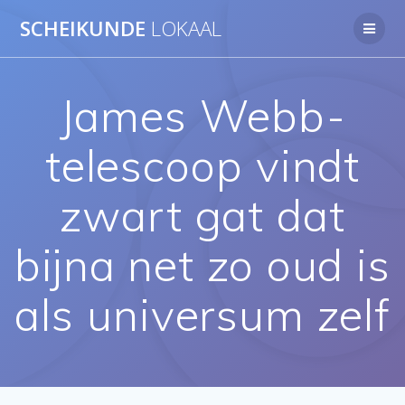
Ga
SCHEIKUNDE
LOKAAL
naar
de
inhoud
James Webb-
telescoop vindt
zwart gat dat
bijna net zo oud is
als universum zelf