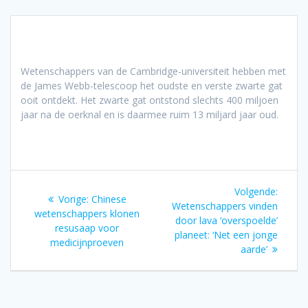
Wetenschappers van de Cambridge-universiteit hebben met
de James Webb-telescoop het oudste en verste zwarte gat
ooit ontdekt. Het zwarte gat ontstond slechts 400 miljoen
jaar na de oerknal en is daarmee ruim 13 miljard jaar oud.
Bericht
Volgen
Volgende:
Vorig
Vorige:
Chinese
navigatie
bericht
Wetenschappers vinden
bericht:
wetenschappers klonen
door lava ‘overspoelde’
resusaap voor
planeet: ‘Net een jonge
medicijnproeven
aarde’