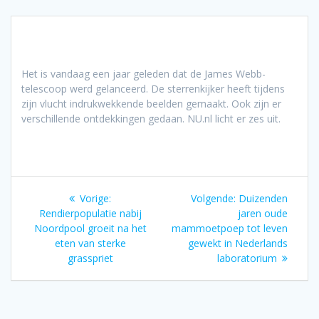
Het is vandaag een jaar geleden dat de James Webb-
telescoop werd gelanceerd. De sterrenkijker heeft tijdens
zijn vlucht indrukwekkende beelden gemaakt. Ook zijn er
verschillende ontdekkingen gedaan. NU.nl licht er zes uit.
Bericht
Vorig
Volgend
Vorige:
Volgende:
Duizenden
navigatie
bericht:
bericht:
Rendierpopulatie nabij
jaren oude
Noordpool groeit na het
mammoetpoep tot leven
eten van sterke
gewekt in Nederlands
grasspriet
laboratorium