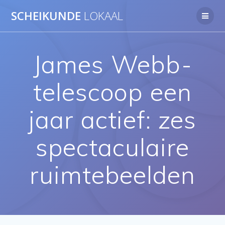
Ga
SCHEIKUNDE
LOKAAL
naar
de
inhoud
James Webb-
telescoop een
jaar actief: zes
spectaculaire
ruimtebeelden