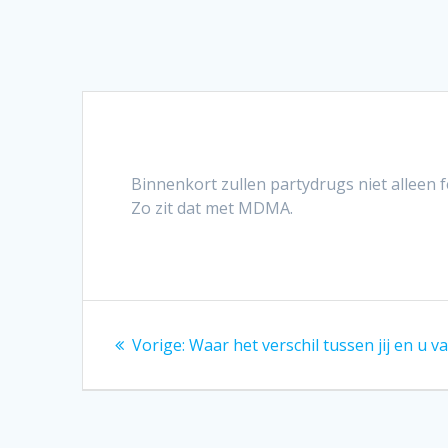
Binnenkort zullen partydrugs niet alleen
Zo zit dat met MDMA.
Bericht
Vorig
Vorige:
Waar het verschil tussen jij en u 
navigatie
bericht: