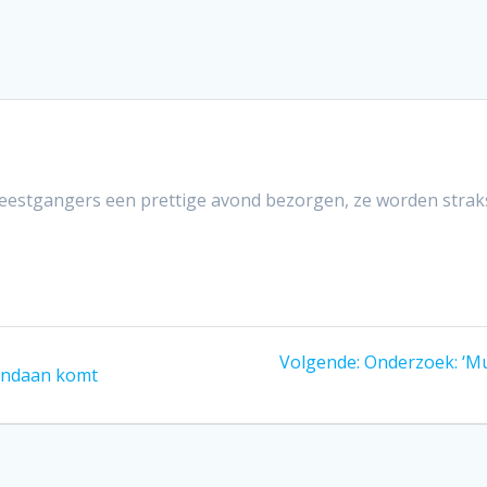
 feestgangers een prettige avond bezorgen, ze worden stra
Volgend
Volgende:
Onderzoek: ‘Mu
vandaan komt
bericht: