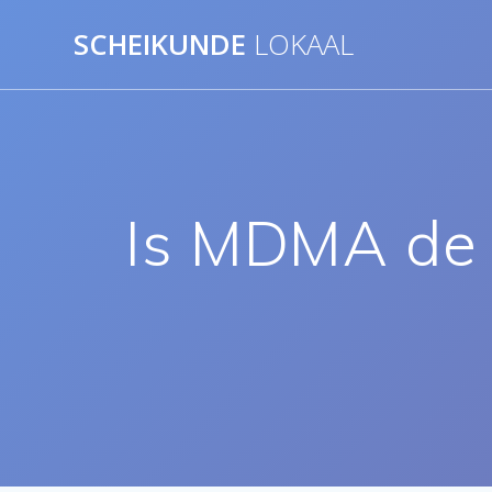
Ga
SCHEIKUNDE
LOKAAL
naar
de
inhoud
Is MDMA de 