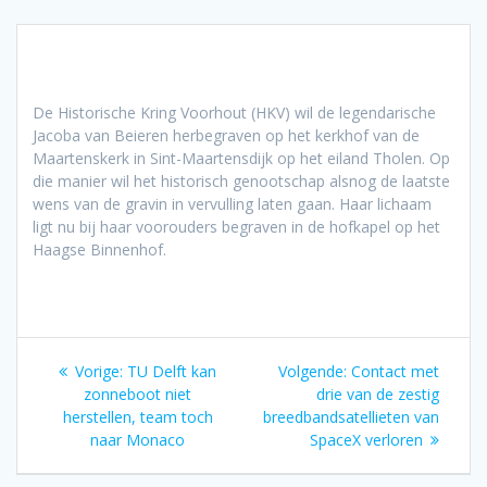
De Historische Kring Voorhout (HKV) wil de legendarische
Jacoba van Beieren herbegraven op het kerkhof van de
Maartenskerk in Sint-Maartensdijk op het eiland Tholen. Op
die manier wil het historisch genootschap alsnog de laatste
wens van de gravin in vervulling laten gaan. Haar lichaam
ligt nu bij haar voorouders begraven in de hofkapel op het
Haagse Binnenhof.
Bericht
Vorig
Volgend
Vorige:
TU Delft kan
Volgende:
Contact met
navigatie
bericht:
bericht:
zonneboot niet
drie van de zestig
herstellen, team toch
breedbandsatellieten van
naar Monaco
SpaceX verloren