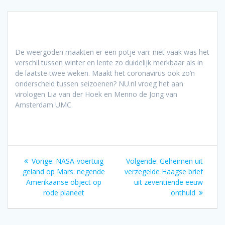
De weergoden maakten er een potje van: niet vaak was het
verschil tussen winter en lente zo duidelijk merkbaar als in
de laatste twee weken. Maakt het coronavirus ook zo’n
onderscheid tussen seizoenen? NU.nl vroeg het aan
virologen Lia van der Hoek en Menno de Jong van
Amsterdam UMC.
Bericht
Vorig
Volgend
Vorige:
NASA-voertuig
Volgende:
Geheimen uit
navigatie
bericht:
bericht:
geland op Mars: negende
verzegelde Haagse brief
Amerikaanse object op
uit zeventiende eeuw
rode planeet
onthuld