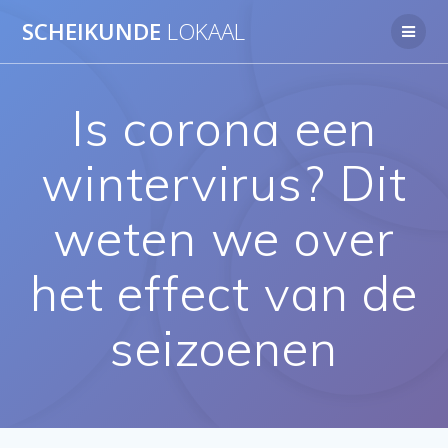
Ga
SCHEIKUNDE
LOKAAL
naar
de
inhoud
Is corona een
wintervirus? Dit
weten we over
het effect van de
seizoenen