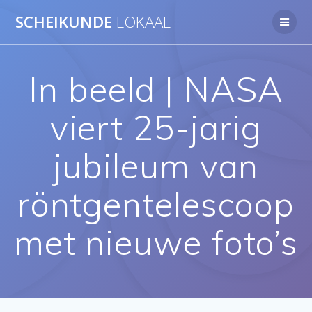
Ga
SCHEIKUNDE
LOKAAL
naar
de
inhoud
In beeld | NASA
viert 25-jarig
jubileum van
röntgentelescoop
met nieuwe foto’s