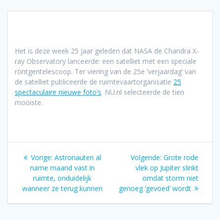
Het is deze week 25 jaar geleden dat NASA de Chandra X-
ray Observatory lanceerde: een satelliet met een speciale
röntgentelescoop. Ter viering van de 25e ‘verjaardag’ van
de satelliet publiceerde de ruimtevaartorganisatie
25
spectaculaire nieuwe foto’s
. NU.nl selecteerde de tien
mooiste.
Bericht
Vorig
Volgend
Vorige:
Astronauten al
Volgende:
Grote rode
navigatie
bericht:
bericht:
ruime maand vast in
vlek op Jupiter slinkt
ruimte, onduidelijk
omdat storm niet
wanneer ze terug kunnen
genoeg ‘gevoed’ wordt