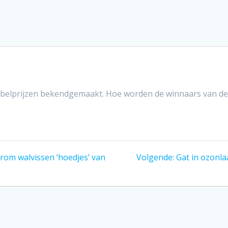
elprijzen bekendgemaakt. Hoe worden de winnaars van dez
Volgend
rom walvissen ‘hoedjes’ van
Volgende:
Gat in ozonla
bericht: