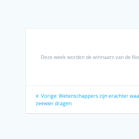
Deze week worden de winnaars van de Nob
Bericht
Vorig
Vorige:
Wetenschappers zijn erachter waa
bericht:
navigatie
zeewier dragen