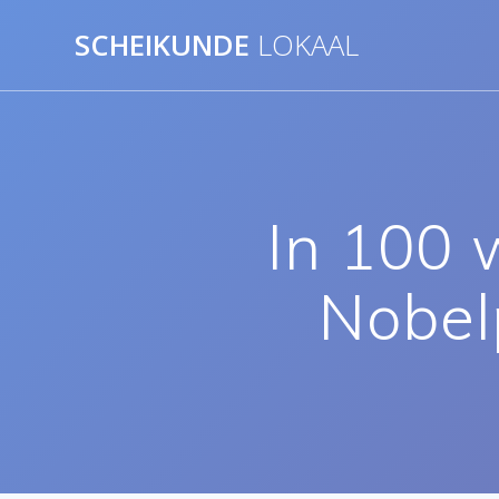
Ga
SCHEIKUNDE
LOKAAL
naar
de
inhoud
In 100 
Nobel