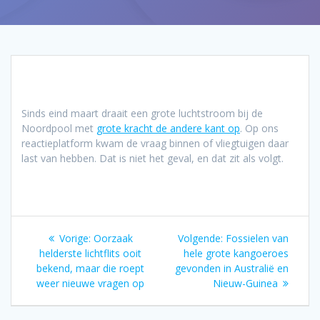
Sinds eind maart draait een grote luchtstroom bij de
Noordpool met
grote kracht de andere kant op
. Op ons
reactieplatform kwam de vraag binnen of vliegtuigen daar
last van hebben. Dat is niet het geval, en dat zit als volgt.
Bericht
Vorig
Volgend
Vorige:
Oorzaak
Volgende:
Fossielen van
navigatie
bericht:
bericht:
helderste lichtflits ooit
hele grote kangoeroes
bekend, maar die roept
gevonden in Australië en
weer nieuwe vragen op
Nieuw-Guinea