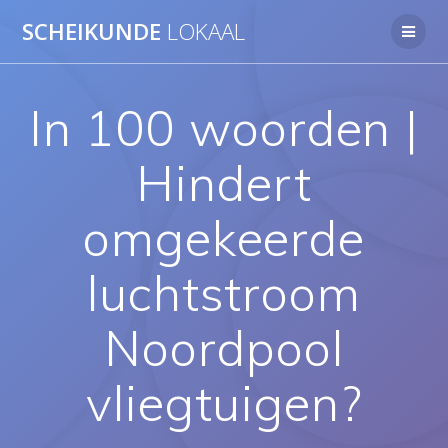
Ga
SCHEIKUNDE
LOKAAL
naar
de
inhoud
In 100 woorden |
Hindert
omgekeerde
luchtstroom
Noordpool
vliegtuigen?