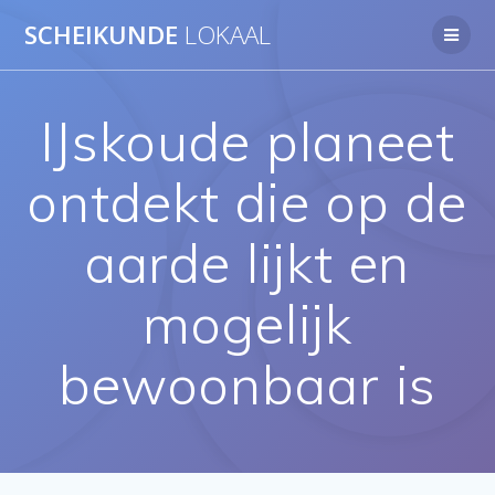
Ga
SCHEIKUNDE
LOKAAL
naar
de
inhoud
IJskoude planeet
ontdekt die op de
aarde lijkt en
mogelijk
bewoonbaar is