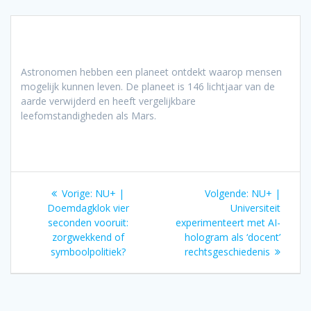
Astronomen hebben een planeet ontdekt waarop mensen
mogelijk kunnen leven. De planeet is 146 lichtjaar van de
aarde verwijderd en heeft vergelijkbare
leefomstandigheden als Mars.
Bericht
Vorig
Volgend
Vorige:
NU+ |
Volgende:
NU+ |
navigatie
bericht:
bericht:
Doemdagklok vier
Universiteit
seconden vooruit:
experimenteert met AI-
zorgwekkend of
hologram als ‘docent’
symboolpolitiek?
rechtsgeschiedenis