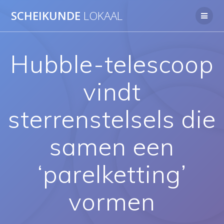
Ga
SCHEIKUNDE
LOKAAL
naar
de
inhoud
Hubble-telescoop
vindt
sterrenstelsels die
samen een
‘parelketting’
vormen