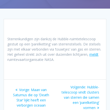
Sterrenkundigen zijn dankzij de Hubble-ruimtetelescoop
gestuit op een ‘parelketting’ van sterrenstelsels. De stelsels
zijn met elkaar verbonden via ’touwtjes’ van gas en sterren.
Het geheel strekt zich uit over duizenden lichtjaren,
meldt
ruimtevaartorganisatie NASA.
Bericht
Volgend
Volgende:
Hubble-
Vorig
Vorige:
Maan van
navigatie
bericht:
telescoop vindt clusters
bericht:
Saturnus die op ‘Death
van sterren die samen
Star’ lijkt heeft een
een ‘parelketting’
verborgen oceaan
vormen