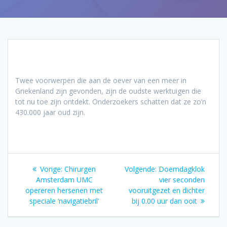
Twee voorwerpen die aan de oever van een meer in
Griekenland zijn gevonden, zijn de oudste werktuigen die
tot nu toe zijn ontdekt. Onderzoekers schatten dat ze zo’n
430.000 jaar oud zijn.
Bericht
Vorig
Volgend
Vorige:
Chirurgen
Volgende:
Doemdagklok
navigatie
bericht:
bericht:
Amsterdam UMC
vier seconden
opereren hersenen met
vooruitgezet en dichter
speciale ‘navigatiebril’
bij 0.00 uur dan ooit