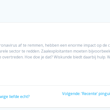
navirus af te remmen, hebben een enorme impact op de cul
turele sector te redden. Zaalexploitanten moeten bijvoorbee
e overtreden. Hoe doe je dat? Wiskunde biedt daarbij hulp.
Volgend
Volgende:
‘Recente’ pingu
ige liefde echt?
bericht: