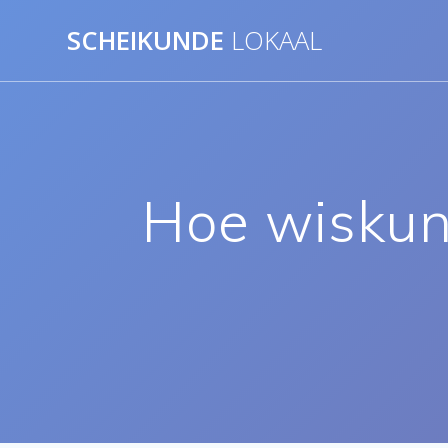
Ga
SCHEIKUNDE
LOKAAL
naar
de
inhoud
Hoe wiskund