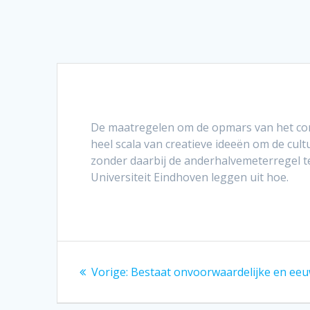
De maatregelen om de opmars van het coro
heel scala van creatieve ideeën om de cul
zonder daarbij de anderhalvemeterregel t
Universiteit Eindhoven leggen uit hoe.
Bericht
Vorig
Vorige:
Bestaat onvoorwaardelijke en eeuw
navigatie
bericht: