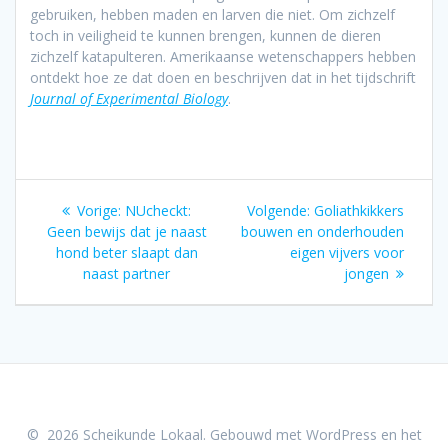
gebruiken, hebben maden en larven die niet. Om zichzelf
toch in veiligheid te kunnen brengen, kunnen de dieren
zichzelf katapulteren. Amerikaanse wetenschappers hebben
ontdekt hoe ze dat doen en beschrijven dat in het tijdschrift
Journal of Experimental Biology
.
Bericht
Vorig
Volgend
Vorige:
NUcheckt:
Volgende:
Goliathkikkers
navigatie
bericht:
bericht:
Geen bewijs dat je naast
bouwen en onderhouden
hond beter slaapt dan
eigen vijvers voor
naast partner
jongen
© 2026 Scheikunde Lokaal. Gebouwd met WordPress en het