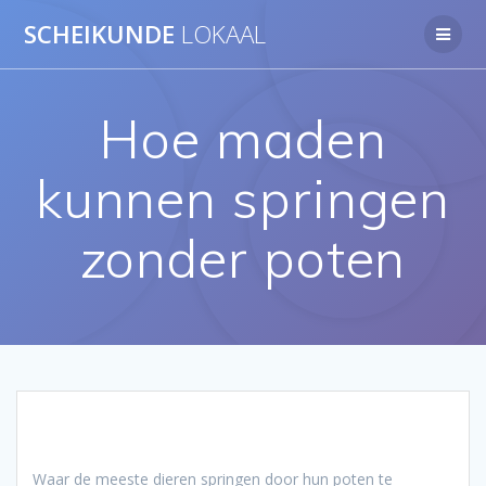
Ga
SCHEIKUNDE
LOKAAL
naar
de
inhoud
Hoe maden
kunnen springen
zonder poten
Waar de meeste dieren springen door hun poten te