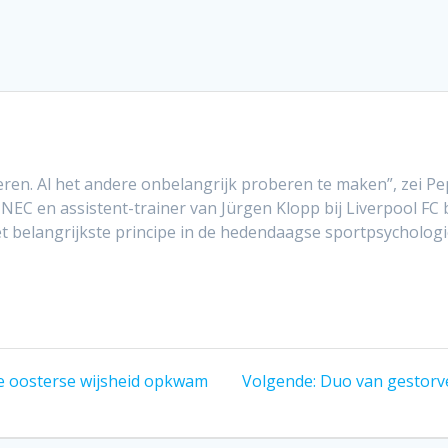
eren. Al het andere onbelangrijk proberen te maken”, zei Pep
NEC en assistent-trainer van Jürgen Klopp bij Liverpool FC 
et belangrijkste principe in de hedendaagse sportpsychologi
Volgend
oe oosterse wijsheid opkwam
Volgende:
Duo van gestorve
bericht: