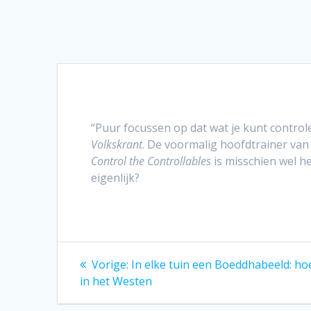
“Puur focussen op dat wat je kunt control
Volkskrant
. De voormalig hoofdtrainer van 
Control the Controllables
is misschien wel h
eigenlijk?
Bericht
Vorig
Vorige:
In elke tuin een Boeddhabeeld: h
bericht:
navigatie
in het Westen