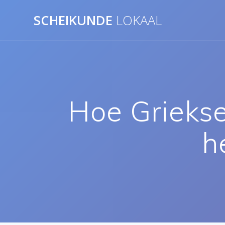
Ga
SCHEIKUNDE
LOKAAL
naar
de
inhoud
Hoe Griekse
h