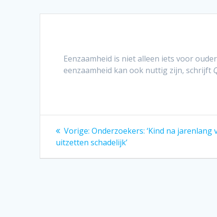
Eenzaamheid is niet alleen iets voor ouder
eenzaamheid kan ook nuttig zijn, schrijft
Bericht
Vorig
Vorige:
Onderzoekers: ‘Kind na jarenlang v
bericht:
navigatie
uitzetten schadelijk’