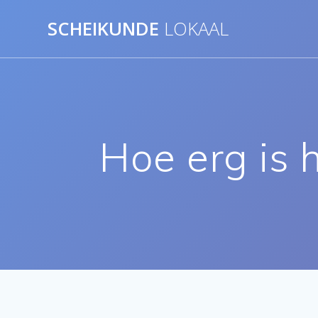
Ga
SCHEIKUNDE
LOKAAL
naar
de
inhoud
Hoe erg is 