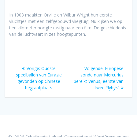
In 1903 maakten Orville en Wilbur Wright hun eerste
vluchtjes met een zelfgebouwd vliegtuig. Nu kijken we op
tien kilometer hoogte rustig naar een film. De geschiedenis
van de luchtvaart in zes hoogtepunten.
Bericht
Vorig
Volgend
Vorige:
Oudste
Volgende:
Europese
navigatie
bericht:
bericht:
speelballen van Eurazië
sonde naar Mercurius
gevonden op Chinese
bereikt Venus, eerste van
begraafplaats
twee ‘flyby’s’
© 2026 Scheikunde Lokaal. Gebouwd met WordPress en het