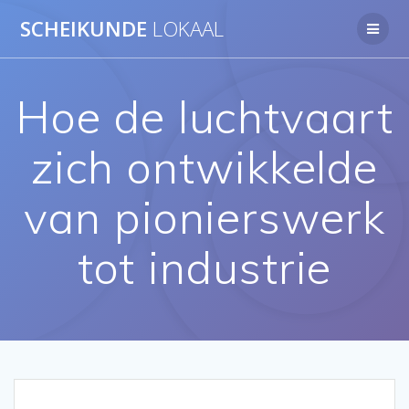
Ga
SCHEIKUNDE
LOKAAL
naar
de
inhoud
Hoe de luchtvaart
zich ontwikkelde
van pionierswerk
tot industrie