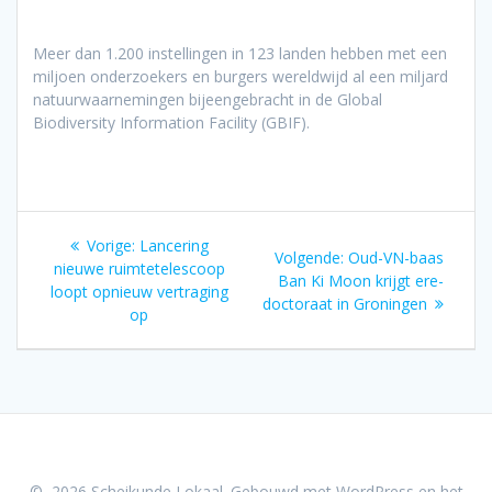
Meer dan 1.200 instellingen in 123 landen hebben met een
miljoen onderzoekers en burgers wereldwijd al een miljard
natuurwaarnemingen bijeengebracht in de Global
Biodiversity Information Facility (GBIF).
Bericht
Vorig
Vorige:
Lancering
Volgend
Volgende:
Oud-VN-baas
navigatie
bericht:
nieuwe ruimtetelescoop
bericht:
Ban Ki Moon krijgt ere-
loopt opnieuw vertraging
doctoraat in Groningen
op
© 2026 Scheikunde Lokaal. Gebouwd met WordPress en het