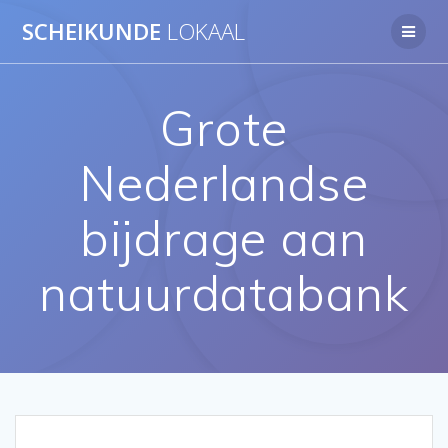
Ga
SCHEIKUNDE
LOKAAL
naar
de
inhoud
Grote
Nederlandse
bijdrage aan
natuurdatabank