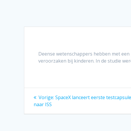
Deense wetenschappers hebben met een g
veroorzaken bij kinderen. In de studie we
Bericht
Vorig
Vorige:
SpaceX lanceert eerste testcapsu
bericht:
navigatie
naar ISS