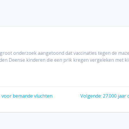
root onderzoek aangetoond dat vaccinaties tegen de maze
rden Deense kinderen die een prik kregen vergeleken met ki
Volgend
le voor bemande vluchten
Volgende:
27.000 jaar 
bericht: