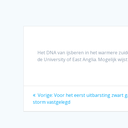
Het DNA van ijsberen in het warmere zuido
de University of East Anglia. Mogelijk wij
Bericht
Vorig
Vorige:
Voor het eerst uitbarsting zwart g
bericht:
navigatie
storm vastgelegd