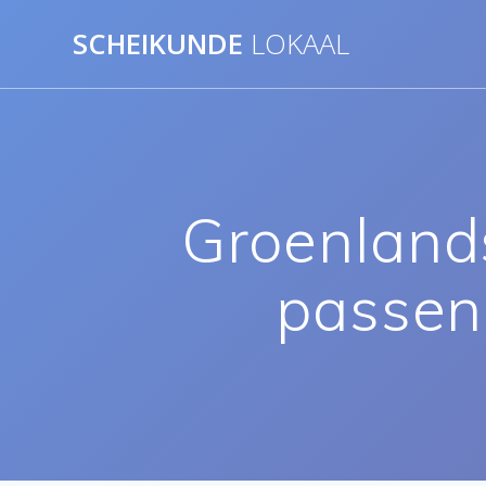
Ga
SCHEIKUNDE
LOKAAL
naar
de
inhoud
Groenlands
passen