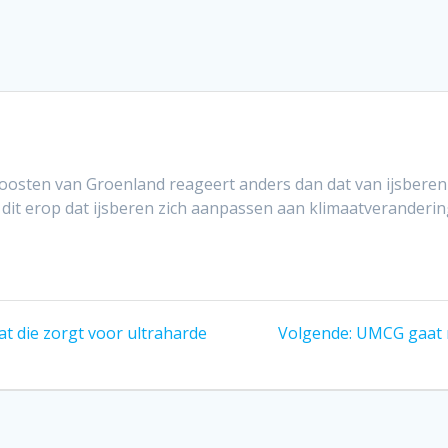
osten van Groenland reageert anders dan dat van ijsberen i
st dit erop dat ijsberen zich aanpassen aan klimaatveranderin
Volgend
at die zorgt voor ultraharde
Volgende:
UMCG gaat m
bericht: