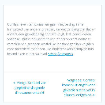
Gorilla’s leven territoriaal en gaan niet te diep in het
leefgebied van andere groepen, omdat ze bang zijn dat er
anders een gewelddadig conflict volgt. Dat concluderen
Spaanse, Britse en Oostenrijkse onderzoekers nadat zij
verschillende groepen westelijke laaglandgorilla’s volgden
voor meerdere maanden. De onderzoekers schrijven hun
bevindingen in het vakblad
Scientific Reports
.
Bericht
Volgend
Volgende:
Gorilla’s
Vorig
Vorige:
Schedel van
navigatie
bericht:
komen uit angst voor
bericht:
piepkleine vliegende
gevecht niet te ver in
dinosaurus ontdekt
elkaars leefgebied