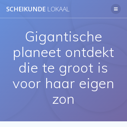
Ga
SCHEIKUNDE
LOKAAL
naar
de
inhoud
Gigantische
planeet ontdekt
die te groot is
voor haar eigen
zon