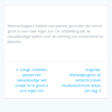
Wetenschappers hebben een planeet gevonden die veel te
groot is voor haar eigen zon. De ontdekking tart de
natuurkundige wetten over de vorming van zonnestelsel en
planeten.
Bericht
Vorig
Volgen
Vorige:
Ontdekte
Volgende:
navigatie
bericht:
bericht
planeet tart
Kinbandpinguïns op
natuurkundige wet
Antarctica doen
omdat ze te groot is
tienduizend korte dutjes
voor eigen zon
per dag