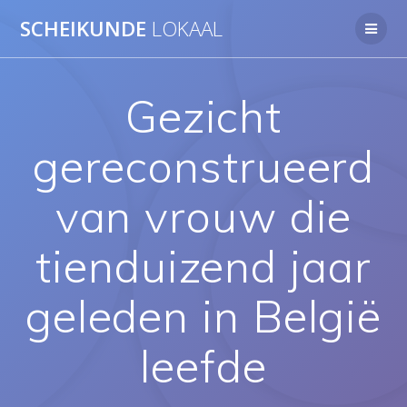
Ga
SCHEIKUNDE
LOKAAL
naar
de
inhoud
Gezicht
gereconstrueerd
van vrouw die
tienduizend jaar
geleden in België
leefde