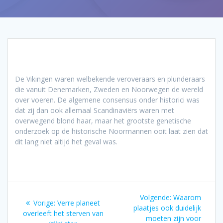
De Vikingen waren welbekende veroveraars en plunderaars
die vanuit Denemarken, Zweden en Noorwegen de wereld
over voeren. De algemene consensus onder historici was
dat zij dan ook allemaal Scandinaviërs waren met
overwegend blond haar, maar het grootste genetische
onderzoek op de historische Noormannen ooit laat zien dat
dit lang niet altijd het geval was.
Bericht
Volgend
Volgende:
Waarom
Vorig
Vorige:
Verre planeet
navigatie
bericht:
plaatjes ook duidelijk
bericht:
overleeft het sterven van
moeten zijn voor