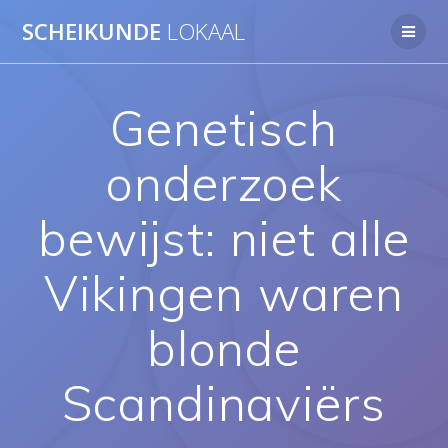
Ga
SCHEIKUNDE
LOKAAL
naar
de
inhoud
Genetisch
onderzoek
bewijst: niet alle
Vikingen waren
blonde
Scandinaviërs