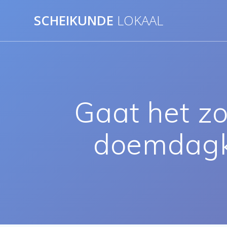
Ga
SCHEIKUNDE
LOKAAL
naar
de
inhoud
Gaat het zo
doemdagk