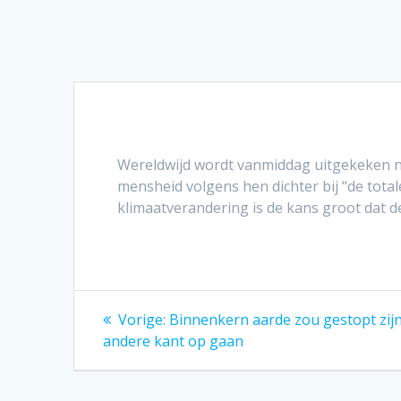
Wereldwijd wordt vanmiddag uitgekeken 
mensheid volgens hen dichter bij “de total
klimaatverandering is de kans groot dat d
Bericht
Vorig
Vorige:
Binnenkern aarde zou gestopt zij
bericht:
navigatie
andere kant op gaan