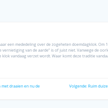
naar een mededeling over de zogeheten doemdagklok. Om 1
e vernietiging van de aarde” is of juist niet. Vanwege de oo
e klok vandaag verzet wordt. Waar komt deze traditie vanda
Volgend
n met draaien en nu de
Volgende:
Ruim duize
bericht: