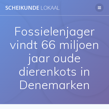
Ga
SCHEIKUNDE
LOKAAL
naar
de
inhoud
Fossielenjager
vindt 66 miljoen
jaar oude
dierenkots in
Denemarken