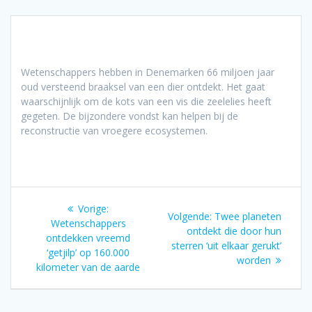
Wetenschappers hebben in Denemarken 66 miljoen jaar
oud versteend braaksel van een dier ontdekt. Het gaat
waarschijnlijk om de kots van een vis die zeelelies heeft
gegeten. De bijzondere vondst kan helpen bij de
reconstructie van vroegere ecosystemen.
Bericht
Vorig
Vorige:
Volgend
Volgende:
Twee planeten
navigatie
bericht:
Wetenschappers
bericht:
ontdekt die door hun
ontdekken vreemd
sterren ‘uit elkaar gerukt’
‘getjilp’ op 160.000
worden
kilometer van de aarde