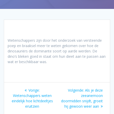
Wetenschappers zijn door het onderzoek van versteende
poep en braaksel meer te weten gekomen over hoe de
dinosauriërs de dominante soort op aarde werden. De
dino’s bleken goed in staat om hun dieet aan te passen aan
wat er beschikbaar was.
Bericht
Vorig
Volgend
Vorige:
Volgende:
Als je deze
navigatie
bericht:
bericht:
Wetenschappers weten
zeeanemoon
eindelijk hoe lichtdeeltjes
doormidden snijdt, groeit
eruitzien
hij gewoon weer aan