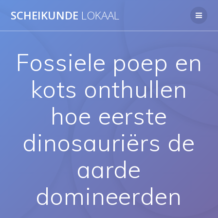
Ga
SCHEIKUNDE
LOKAAL
naar
de
inhoud
Fossiele poep en
kots onthullen
hoe eerste
dinosauriërs de
aarde
domineerden